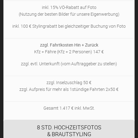
inkl. 15% VÖ-Rabatt auf Foto
(Nutzung der besten Bilder für unsere Eigenwerbung)
inkl. 100 € Stylingrabatt bei gleichzeitiger Buchung von Foto
zzgl. Fahrtkosten Hin + Zurück
Kfz + Fähre (Kfz + 2 Personen) 147 €
zzgl. evtl. Unterkunft (vom Auftraggeber zu stellen)
zzgl. Inselzuschlag 50 €
zzgl. Aufpreis für mehr als 1stündige Fahrten 2x50 €
Gesamt 1.417 € inkl. MwSt.
8 STD. HOCHZEITSFOTOS
& BRAUTSTYLING