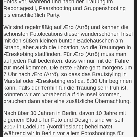
Fotos vor, während und nach der Trauung im
Reportagestil, Paarshooting und Gruppenshooting
bis einschließlich Party.
Wir sind regelmäßig auf Ærø (Arrö) und kennen die
schönsten Fotolocations dieser wunderschönen Insel
mit den süßen kleinen bunten Badehäuschen am
Strand, aber auch die Location, wo die Trauungen in
Ærøskøbing stattfinden. Für Ærø (Arrö) muss man
auf jeden Fall bedenken, dass wir nur mit der Fähre
zur Insel kommen. Die erste Fähre geht morgens um
7 Uhr nach Ærø (Arrö), so dass das Brautstyling in
Marstal oder Ærøskøbing erst ca. 8:30 Uhr beginnen
kann. Falls der Termin für die Trauung sehr früh ist,
könnten wir am Vorabend auf die Insel kommen,
brauchen dann aber eine zusätzliche Übernachtung.
Nach über 30 Jahren in Berlin, davon 10 Jahre mit
eigenem Studio für Foto und Design, sind wir seit
2017 in Ladelund (Nordfriesland) beheimatet.
Während wir in Berlin vor allem Fotoshootings für