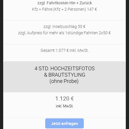
zzgl. Fahrtkosten Hin + Zurück
Kfz + Fähre (Kfz + 2 Personen) 147 €
zzgl. Inselzuschlag 50 €
zzgl. Aufpreis für mehr als 1stündige Fahrten 2x50 €
Gesamt 1.077 € inkl. MwSt.
4 STD. HOCHZEITSFOTOS
& BRAUTSTYLING
(ohne Probe)
1.120 €
inkl. MwSt.
Jetzt anfragen