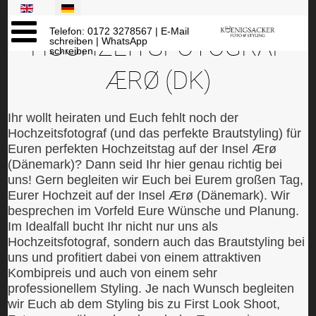
Sprache auswählen
Telefon: 0172 3278567
|
E-Mail
HOCHZEITSFOTOGRAF
schreiben
|
WhatsApp
schreiben
ÆRØ (DK)
Ihr wollt heiraten und Euch fehlt noch der
Hochzeitsfotograf (und das perfekte Brautstyling) für
Euren perfekten Hochzeitstag auf der Insel Ærø
(Dänemark)? Dann seid Ihr hier genau richtig bei
uns! Gern begleiten wir Euch bei Eurem großen Tag,
Eurer Hochzeit auf der Insel Ærø (Dänemark). Wir
besprechen im Vorfeld Eure Wünsche und Planung.
Im Idealfall bucht Ihr nicht nur uns als
Hochzeitsfotograf, sondern auch das Brautstyling bei
uns und profitiert dabei von einem attraktiven
Kombipreis und auch von einem sehr
professionellem Styling. Je nach Wunsch begleiten
wir Euch ab dem Styling bis zu First Look Shoot,