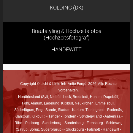
KOLDING (DK)
Brautstyling & Hochzeitsfotos
(Hochzeitsfotograf)
HANDEWITT
Copyright © Licht & Linie Inh. Antje Forgó, 2026. Alle Rechte
vorbehalten.
Nordfriesland (Sylt, Niebüll, Leck, Bredstedt, Husum, Dagebüll,
Föhr, Amrum, Ladelund, Klixbüll, Neukirchen, Emmelsbüll,
Süderlügum, Enge Sande, Stadum, Karlum, Tinningstedt, Rodenäs,
Klanxbüll, Klixbüll,) - Tønder - Tondern - Sønderjylland - Aabenraa -
Ribe - Padborg - Sønderborg - Sonderborg - Flensburg - Schleswig
(Satrup, Sörup, Süderbrarup) - Glücksburg - Falshöft - Handewitt -